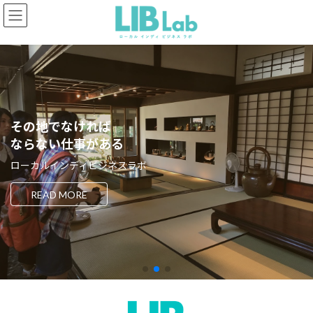
コ
ナ
ン
ビ
テ
ゲ
ン
ー
ツ
シ
へ
ョ
ス
ン
キ
に
ッ
移
その地でなければ
プ
動
ならない仕事がある
ローカルインディビジネスラボ
READ MORE