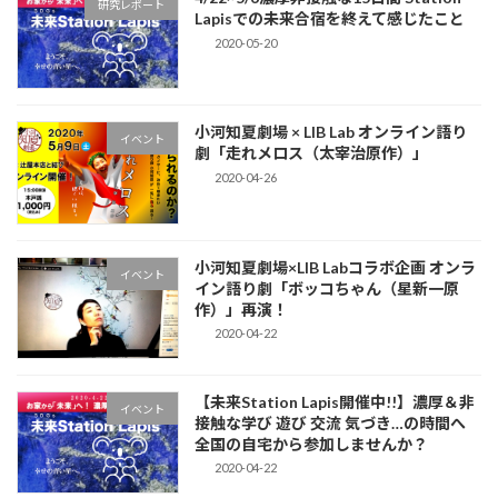
研究レポート
Lapisでの未来合宿を終えて感じたこと
2020-05-20
小河知夏劇場 × LIB Lab オンライン語り
イベント
劇「走れメロス（太宰治原作）」
2020-04-26
小河知夏劇場×LIB Labコラボ企画 オンラ
イベント
イン語り劇「ボッコちゃん（星新一原
作）」再演！
2020-04-22
【未来Station Lapis開催中!!】濃厚＆非
イベント
接触な学び 遊び 交流 気づき…の時間へ
全国の自宅から参加しませんか？
2020-04-22