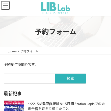
コ
ナ
ン
ビ
テ
ゲ
ン
ー
ツ
シ
へ
ョ
予約フォーム
ス
ン
キ
に
ッ
移
プ
動
home
予約フォーム
予約受付期間外です。
検
索:
最新記事
4/22~5/6濃厚非接触な15日間 Station Lapisでの未
来合宿を終えて感じたこと